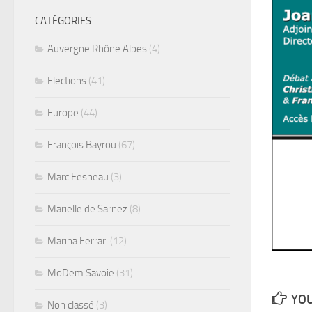
CATÉGORIES
Auvergne Rhône Alpes
(4)
Elections
(41)
Europe
(44)
François Bayrou
(67)
Marc Fesneau
(3)
Marielle de Sarnez
(8)
Marina Ferrari
(12)
MoDem Savoie
(31)
YOU
Non classé
(3)