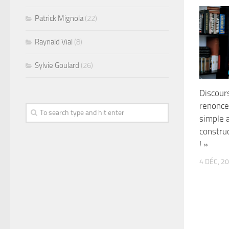
Patrick Mignola
(22)
Raynald Vial
(8)
Sylvie Goulard
(26)
Discour
renonce
simple a
constru
! »
4 DÉC, 2