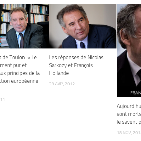
Les réponses de Nicolas
s de Toulon: « Le
Sarkozy et François
ment pur et
Hollande
ux principes de la
ction européenne
29 AVR, 2012
011
Aujourd’hu
sont morts
le savent 
18 NOV, 201