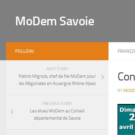
MoDem Savoie
FOLLOW:
FRANÇO
NEXT STORY
Con
Patrick Mignola, chef de file MoDem pour
les Régionales en Auvergne Rhône Alpes
BY
MODE
PREVIOUS STORY
Les élues MoDem au Conseil
départemental de Savoie