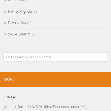
Non classé
(3)
Patrick Mignola
(22)
Raynald Vial
(8)
Sylvie Goulard
(26)
MORE
CONTACT
[contact-form-7 id="578" title="Pour nous contacter"]