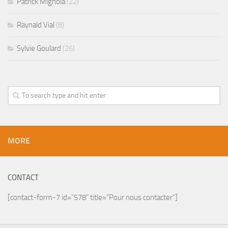
Patrick Mignola
(22)
Raynald Vial
(8)
Sylvie Goulard
(26)
MORE
CONTACT
[contact-form-7 id="578" title="Pour nous contacter"]