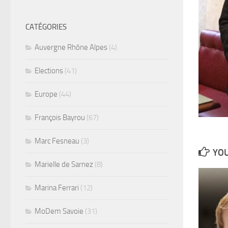
CATÉGORIES
Auvergne Rhône Alpes
(4)
Elections
(41)
Europe
(44)
François Bayrou
(67)
Marc Fesneau
(3)
YOU
Marielle de Sarnez
(8)
Marina Ferrari
(12)
MoDem Savoie
(31)