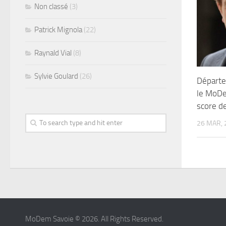
Non classé
(3)
Patrick Mignola
(22)
Raynald Vial
(8)
Sylvie Goulard
(26)
Départe
le MoDe
score d
26 MAR, 
MoDem Savoie © 2026. All Rights Reserved.