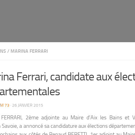
ONS
/
MARINA FERRARI
ina Ferrari, candidate aux élec
artementales
M 73
· 26 JANVIER 2015
 FERRARI, 2ème adjointe au Maire d’Aix les Bains et V
avoie, a annoncé sa candidature aux élections départemen
ochains aux côtés de Renaud BERETTI, 1er adjoint au Maire 