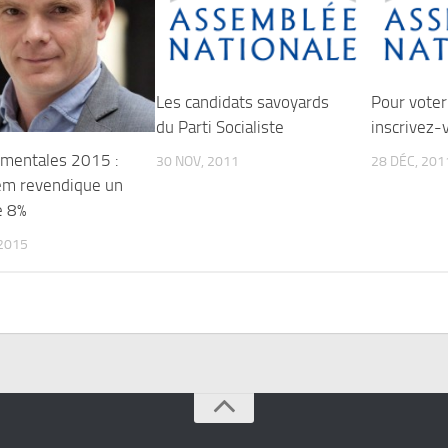
Les candidats savoyards
Pour voter
du Parti Socialiste
inscrivez-
mentales 2015 :
30 NOV, 2011
28 DÉC, 201
m revendique un
e 8%
2015