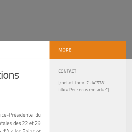
MORE
tions
CONTACT
[contact-form-7 id="578"
title="Pour nous contacter"]
ice-Présidente du
tales des 22 et 29
d’Aix les Bains et