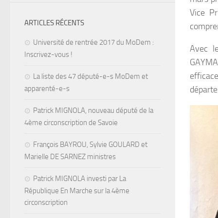
Vice Pr
ARTICLES RÉCENTS
compren
Université de rentrée 2017 du MoDem :
Avec l
Inscrivez-vous !
GAYMAR
efficac
La liste des 47 député-e-s MoDem et
apparenté-e-s
départem
Patrick MIGNOLA, nouveau député de la
4ème circonscription de Savoie
François BAYROU, Sylvie GOULARD et
Marielle DE SARNEZ ministres
Patrick MIGNOLA investi par La
République En Marche sur la 4ème
circonscription