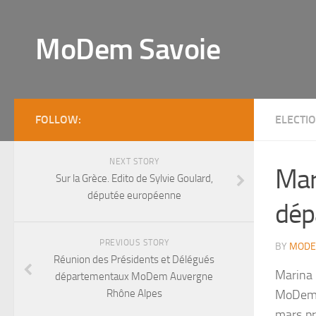
MoDem Savoie
FOLLOW:
ELECTI
NEXT STORY
Mar
Sur la Grèce. Edito de Sylvie Goulard,
députée européenne
dép
PREVIOUS STORY
BY
MODE
Réunion des Présidents et Délégués
Marina
départementaux MoDem Auvergne
Rhône Alpes
MoDem S
mars pr