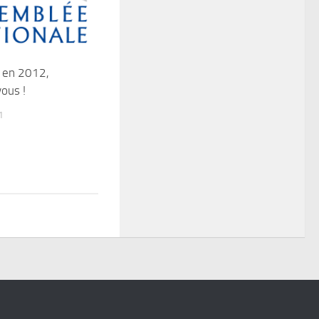
 en 2012,
vous !
1