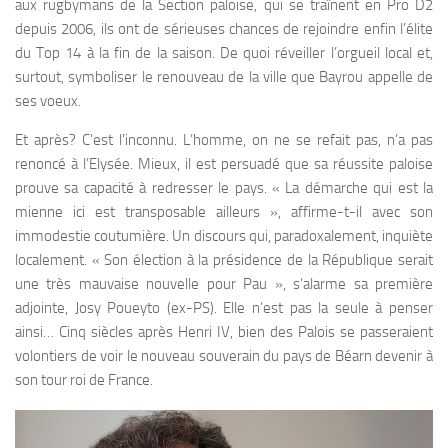
aux rugbymans de la Section paloise, qui se traînent en Pro D2
depuis 2006, ils ont de sérieuses chances de rejoindre enfin l’élite
du Top 14 à la fin de la saison. De quoi réveiller l’orgueil local et,
surtout, symboliser le renouveau de la ville que Bayrou appelle de
ses voeux.
Et après? C’est l’inconnu. L’homme, on ne se refait pas, n’a pas
renoncé à l’Elysée. Mieux, il est persuadé que sa réussite paloise
prouve sa capacité à redresser le pays. « La démarche qui est la
mienne ici est transposable ailleurs », affirme-t-il avec son
immodestie coutumière. Un discours qui, paradoxalement, inquiète
localement. « Son élection à la présidence de la République serait
une très mauvaise nouvelle pour Pau », s’alarme sa première
adjointe, Josy Poueyto (ex-PS). Elle n’est pas la seule à penser
ainsi… Cinq siècles après Henri IV, bien des Palois se passeraient
volontiers de voir le nouveau souverain du pays de Béarn devenir à
son tour roi de France.