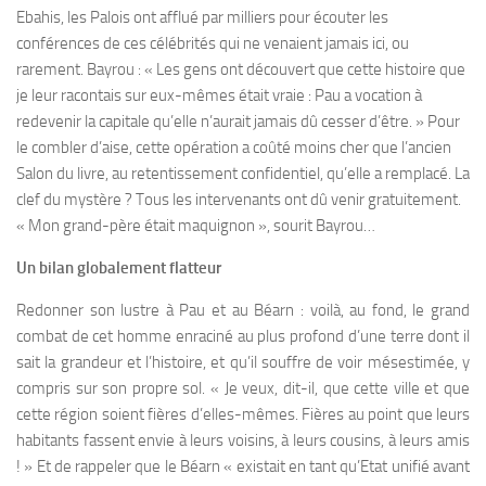
Ebahis, les Palois ont afflué par milliers pour écouter les
conférences de ces célébrités qui ne venaient jamais ici, ou
rarement. Bayrou : « Les gens ont découvert que cette histoire que
je leur racontais sur eux-mêmes était vraie : Pau a vocation à
redevenir la capitale qu’elle n’aurait jamais dû cesser d’être. » Pour
le combler d’aise, cette opération a coûté moins cher que l’ancien
Salon du livre, au retentissement confidentiel, qu’elle a remplacé. La
clef du mystère ? Tous les intervenants ont dû venir gratuitement.
« Mon grand-père était maquignon », sourit Bayrou…
Un bilan globalement flatteur
Redonner son lustre à Pau et au Béarn : voilà, au fond, le grand
combat de cet homme enraciné au plus profond d’une terre dont il
sait la grandeur et l’histoire, et qu’il souffre de voir mésestimée, y
compris sur son propre sol. « Je veux, dit-il, que cette ville et que
cette région soient fières d’elles-mêmes. Fières au point que leurs
habitants fassent envie à leurs voisins, à leurs cousins, à leurs amis
! » Et de rappeler que le Béarn « existait en tant qu’Etat unifié avant