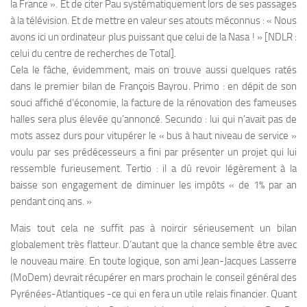
la France ». Et de citer Pau systématiquement lors de ses passages
à la télévision. Et de mettre en valeur ses atouts méconnus : « Nous
avons ici un ordinateur plus puissant que celui de la Nasa ! » [NDLR :
celui du centre de recherches de Total].
Cela le fâche, évidemment, mais on trouve aussi quelques ratés
dans le premier bilan de François Bayrou. Primo : en dépit de son
souci affiché d’économie, la facture de la rénovation des fameuses
halles sera plus élevée qu’annoncé. Secundo : lui qui n’avait pas de
mots assez durs pour vitupérer le « bus à haut niveau de service »
voulu par ses prédécesseurs a fini par présenter un projet qui lui
ressemble furieusement. Tertio : il a dû revoir légèrement à la
baisse son engagement de diminuer les impôts « de 1% par an
pendant cinq ans. »
Mais tout cela ne suffit pas à noircir sérieusement un bilan
globalement très flatteur. D’autant que la chance semble être avec
le nouveau maire. En toute logique, son ami Jean-Jacques Lasserre
(MoDem) devrait récupérer en mars prochain le conseil général des
Pyrénées-Atlantiques -ce qui en fera un utile relais financier. Quant