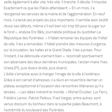
veille également à aller vite, très vite. Il tranche. Il décide. Il impulse.
Exactement ce que les Palois attendaient. « En un mois, il a
réorganisé les services de la mairie et de l’agglomération. En neuf
mois, il a lancé ses projets les plus importants. Il semble avoir plutôt
réussi ses débuts, même s’il est bien sûr trop tôt pour le juger sur
le fond », analyse Eric Bély, journaliste politique du quotidien La
République des Pyrénées. « Il fallait remanier les équipes de l’hôtel
de ville. Il les a remaniées. Il fallait prendre des mesures d’urgence
sur la circulation, les halles et le Grand Stade. Il les a prises. Pour
l’instant, il se débrouille vraiment bien », reconnaît sportivement
son adversaire des deux dernières municipales, l’ancien maire Yves
Urieta (PS, puis divers droite, puis divers).
L’édile s’emploie aussi à changer l’image de la ville à l’extérieur.
Grâce à son carnet d’adresses, il a réuni en novembre dernier un
plateau exceptionnel à l’occasion des rencontres littéraires qu’il a
lancées : « Les idées mènent le monde. » Michel Drucker, Luc Ferry,
Frédéric Lenoir, Patrick Pelloux, Fred Vargas, entre autres, sont
venus discourir du bonheur dans le superbe palais Beaumont, à
l’extrémité du boulevard des Pyrénées.