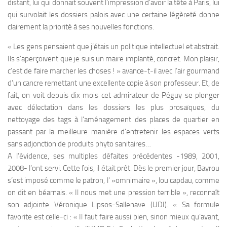
distant, lui qui donnait souvent l’impression d’avoir la tête à Paris, lui
qui survolait les dossiers palois avec une certaine légèreté donne
clairement la priorité à ses nouvelles fonctions.
« Les gens pensaient que j’étais un politique intellectuel et abstrait.
Ils s’aperçoivent que je suis un maire implanté, concret. Mon plaisir,
c’est de faire marcher les choses ! » avance-t-il avec l’air gourmand
d’un cancre remettant une excellente copie à son professeur. Et, de
fait, on voit depuis dix mois cet admirateur de Péguy se plonger
avec délectation dans les dossiers les plus prosaïques, du
nettoyage des tags à l’aménagement des places de quartier en
passant par la meilleure manière d’entretenir les espaces verts
sans adjonction de produits phyto sanitaires…
A l’évidence, ses multiples défaites précédentes -1989, 2001,
2008- l’ont servi. Cette fois, il était prêt. Dès le premier jour, Bayrou
s’est imposé comme le patron, l' »omnimaire », lou capdau, comme
on dit en béarnais. « Il nous met une pression terrible », reconnaît
son adjointe Véronique Lipsos-Sallenave (UDI). « Sa formule
favorite est celle-ci : « Il faut faire aussi bien, sinon mieux qu’avant,