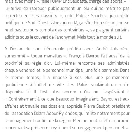
mais avec moins », raille l’UMP Eric Saubatte, chargé des sports. « Il
lui arrive de rabrouer publiquement un élu qui ne maîtrise pas
correctement ses dossiers », note Patrice Sanchez, journaliste
politique de Sud-Ouest. Alors, ici ou là, ça râle, bien sûr. « Il ne se
rend pas toujours compte des contraintes », se plaignent certains
adjoints sous le couvert de l’anonymat. Mais tout le monde suit.
A l’instar de son inénarrable prédécesseur André Labarrère,
surnommé « toque manettes », François Bayrou fait aussi de la
proximité sa règle d’or. Lui-même rencontre ses administrés
chaque vendredi et le personnel municipal, une fois par mois. Dans
le même temps, il a imposé à ses élus une permanence
quotidienne à l’hôtel de ville. Les Palois voulaient un maire
disponible ? Il l’est plus encore qu’ils ne l’espéraient !
« Contrairement à ce que beaucoup imaginaient, Bayrou est aux
affaires et travaille ses dossiers, apprécie Pierre Saubot, président
de l’association Béarn Adour Pyrénées, qui milite notamment pour
l’aménagement routier de la région. Rien ne peut lui être reproché
concernant sa présence physique et son engagement personnel. »