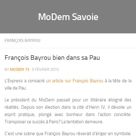
MoDem Savoie
FRANÇOIS BAYROU
François Bayrou bien dans sa Pau
BY
MODEM 73
· 5 FÉVRIER 2015
L’Express a consacré
un article sur François Bayrou
à la tête de la
ville de Pau.
Le président du MoDem passait pour un littéraire éloigné des
réalités. Depuis son élection dans la cité d’Henri IV, il dévoile un
esprit pratique, plongé avec bonheur dans l’action concrète.
Transposer ce succès à Paris? La tentation demeure.
C’est une scène que François Bayrou rêverait d’ériger en symbole.