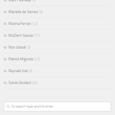
Marc Fesneau
(3)
Marielle de Sarnez
(8)
Marina Ferrari
(12)
MoDem Savoie
(31)
Non classé
(3)
Patrick Mignola
(22)
Raynald Vial
(8)
Sylvie Goulard
(26)