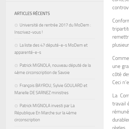
controv
ARTICLES RÉCENTS
Confor
Université de rentrée 2017 du MoDem :
tripart
Inscrivez-vous !
remettr
plusieur
La liste des 47 député-e-s MoDem et
apparenté-e-s
Comme l
Patrick MIGNOLA, nouveau député de la
une gran
4ème circonscription de Savoie
côté des
Ceci n’
François BAYROU, Sylvie GOULARD et
Marielle DE SARNEZ ministres
La Com
travail 
Patrick MIGNOLA investi par La
rémuné
République En Marche sur la 4ème
durable
circonscription
règles