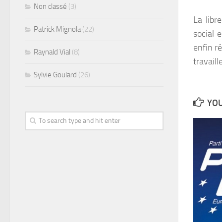
Non classé
(3)
La libr
Patrick Mignola
(22)
social 
enfin ré
Raynald Vial
(8)
travail
Sylvie Goulard
(26)
YOU