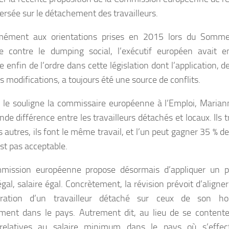
ersée sur le détachement des travailleurs.
mément aux orientations prises en 2015 lors du Somme
ite contre le dumping social, l’exécutif européen avait 
e enfin de l’ordre dans cette législation dont l’application, 
s modifications, a toujours été une source de conflits.
e souligne la commissaire européenne à l’Emploi, Marian
de différence entre les travailleurs détachés et locaux. Ils t
 autres, ils font le même travail, et l’un peut gagner 35 % d
est pas acceptable.
mission européenne propose désormais d’appliquer un pr
égal, salaire égal. Concrètement, la révision prévoit d’aligner
ration d’un travailleur détaché sur ceux de son ho
ment dans le pays. Autrement dit, au lieu de se contente
 relatives au salaire minimum dans le pays où s’effect