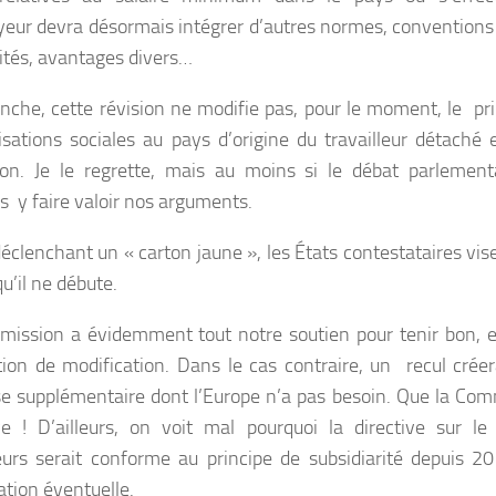
yeur devra désormais intégrer d’autres normes, conventions 
tés, avantages divers…
nche, cette révision ne modifie pas, pour le moment, le pr
isations sociales au pays d’origine du travailleur détaché
ion. Je le regrette, mais au moins si le débat parlement
s y faire valoir nos arguments.
déclenchant un « carton jaune », les États contestataires vise
’il ne débute.
ission a évidemment tout notre soutien pour tenir bon, et
tion de modification. Dans le cas contraire, un recul créer
se supplémentaire dont l’Europe n’a pas besoin. Que la Comm
ve ! D’ailleurs, on voit mal pourquoi la directive sur 
leurs serait conforme au principe de subsidiarité depuis 2
ation éventuelle.