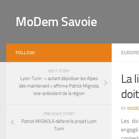
MoDem Savoie
FOLLOW:
EUROPE
NEXT STORY
La l
Lyon-Turin : « autant dépolluer les Alpes
dès maintenant » affirme Patrick Mignola,
doi
vice-président de la région
BY
MODE
PREVIOUS STORY
Les dix
Patrick MIGNOLA défend le projet Lyon
Turin
engagé 
contest