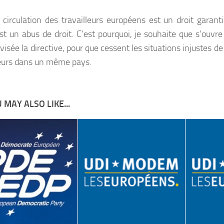
e circulation des travailleurs européens est un droit garan
est un abus de droit. C’est pourquoi, je souhaite que s’ouvre
visée la directive, pour que cessent les situations injustes 
leurs dans un même pays.
 MAY ALSO LIKE...