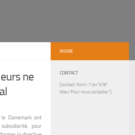
MORE
lleurs ne
CONTACT
[contact-form-7 id="578"
al
title="Pour nous contacter"]
e le Danemark ont
 subsidiarité, pour
former la directive