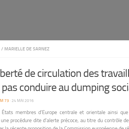
/
MARIELLE DE SARNEZ
iberté de circulation des travai
t pas conduire au dumping soci
M 73
· 24 MAI 2016
 États membres d’Europe centrale et orientale ainsi qu
une procédure dite d’alerte précoce, au titre du contrôle de
er la récente proposition de la Commission européenne de ré