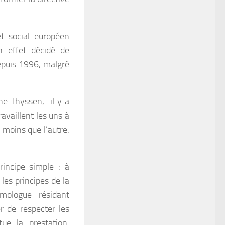
t social européen
en effet décidé de
depuis 1996, malgré
ne Thyssen, il y a
ravaillent les uns à
e moins que l’autre.
incipe simple : à
 les principes de la
mologue résidant
r de respecter les
ue la prestation,