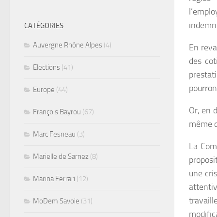
l’emplo
indemni
CATÉGORIES
Auvergne Rhône Alpes
(4)
En reva
des cot
Elections
(41)
prestat
pourron
Europe
(44)
Or, en 
François Bayrou
(67)
même qu
Marc Fesneau
(3)
La Comm
Marielle de Sarnez
(8)
proposi
une cri
Marina Ferrari
(12)
attenti
travail
MoDem Savoie
(31)
modific