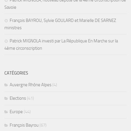
Patrick MIGNOLA, nouveau député de la 4ème circonscription de
Savoie
François BAYROU, Sylvie GOULARD et Marielle DE SARNEZ
ministres
Patrick MIGNOLA investi par La République En Marche sur la
4ème circonscription
CATÉGORIES
Auvergne Rhône Alpes
(4)
Elections
(41)
Europe
(44)
François Bayrou
(67)