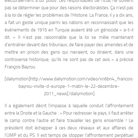
électoralement a du poids. Les responsables de l’État ne doivent
pas se déterminer que pour des raisons électoralistes. Ça n’est pas
à la loi de régler les problèmes de l’Histoire. La France, il y a dix ans,
a fait un geste unique parmi les nations en reconnaissant que les
événements de 1915 en Turquie avaient été un génocide » a-t-il
dit. « Il n’est pas raisonnable que la loi se mêle maintenant
d’entraîner devant des tribunaux, de faire payer des amendes et de
mettre en prison des gens qui nieraient, ou diraient, dans une
controverse historique, qu’ils ne sont pas de cet avis » a précisé
François Bayrou.
[dailymotion]http://www.dailymotion.com/video/xn6bn4_francois-
bayrou-invite-d-europe-1-matin-le-22-decembre-
2011_news[/dailymotion]
Il a également décrit l’impasse à laquelle conduit l’affrontement
entre la Droite et la Gauche : « Pour redresser le pays, il faut arrêter
le camp contre l’autre et faire travailler les gens ensemble ! Le
président doit échapper à ces deux réseaux et aux affaires de
l’UMP et du PS. Il est temps de stopper l’affrontement perpétuel