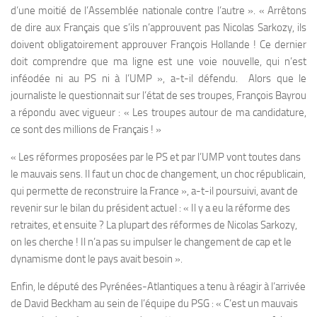
d’une moitié de l’Assemblée nationale contre l’autre ». « Arrêtons
de dire aux Français que s’ils n’approuvent pas Nicolas Sarkozy, ils
doivent obligatoirement approuver François Hollande ! Ce dernier
doit comprendre que ma ligne est une voie nouvelle, qui n’est
inféodée ni au PS ni à l’UMP », a-t-il défendu. Alors que le
journaliste le questionnait sur l’état de ses troupes, François Bayrou
a répondu avec vigueur : « Les troupes autour de ma candidature,
ce sont des millions de Français ! »
« Les réformes proposées par le PS et par l’UMP vont toutes dans
le mauvais sens. Il faut un choc de changement, un choc républicain,
qui permette de reconstruire la France », a-t-il poursuivi, avant de
revenir sur le bilan du président actuel : « Il y a eu la réforme des
retraites, et ensuite ? La plupart des réformes de Nicolas Sarkozy,
on les cherche ! Il n’a pas su impulser le changement de cap et le
dynamisme dont le pays avait besoin ».
Enfin, le député des Pyrénées-Atlantiques a tenu à réagir à l’arrivée
de David Beckham au sein de l’équipe du PSG : « C’est un mauvais