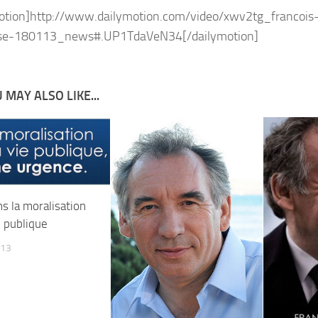
otion]http://www.dailymotion.com/video/xwv2tg_francois
sse-180113_news#.UP1TdaVeN34[/dailymotion]
 MAY ALSO LIKE...
s la moralisation
e publique
013