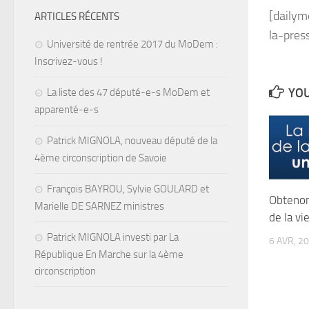
[dailym
ARTICLES RÉCENTS
la-pre
Université de rentrée 2017 du MoDem :
Inscrivez-vous !
YOU
La liste des 47 député-e-s MoDem et
apparenté-e-s
Patrick MIGNOLA, nouveau député de la
4ème circonscription de Savoie
François BAYROU, Sylvie GOULARD et
Obtenon
Marielle DE SARNEZ ministres
de la vi
Patrick MIGNOLA investi par La
6 AVR, 2
République En Marche sur la 4ème
circonscription