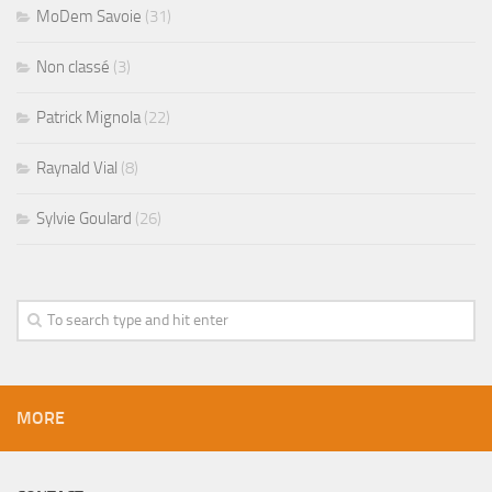
MoDem Savoie
(31)
Non classé
(3)
Patrick Mignola
(22)
Raynald Vial
(8)
Sylvie Goulard
(26)
MORE