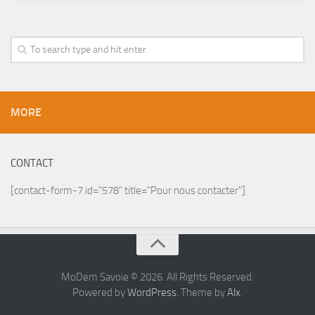
MORE
CONTACT
[contact-form-7 id="578" title="Pour nous contacter"]
MoDem Savoie © 2026. All Rights Reserved.
Powered by
WordPress
. Theme by
Alx
.