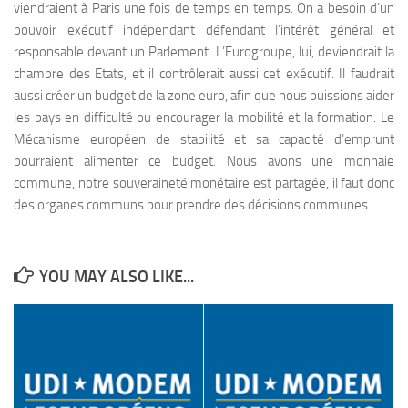
viendraient à Paris une fois de temps en temps. On a besoin d’un
pouvoir exécutif indépendant défendant l’intérêt général et
responsable devant un Parlement. L’Eurogroupe, lui, deviendrait la
chambre des Etats, et il contrôlerait aussi cet exécutif. Il faudrait
aussi créer un budget de la zone euro, afin que nous puissions aider
les pays en difficulté ou encourager la mobilité et la formation. Le
Mécanisme européen de stabilité et sa capacité d’emprunt
pourraient alimenter ce budget. Nous avons une monnaie
commune, notre souveraineté monétaire est partagée, il faut donc
des organes communs pour prendre des décisions communes.
YOU MAY ALSO LIKE...