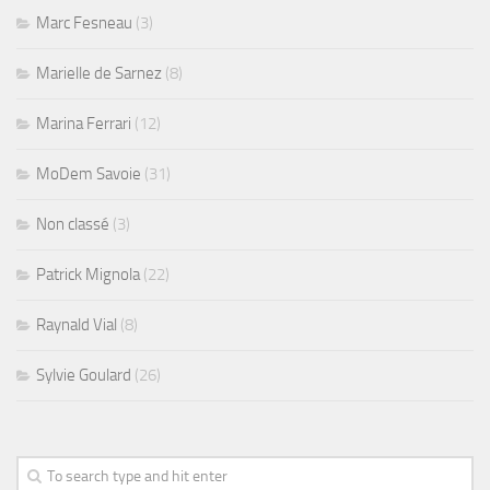
Marc Fesneau
(3)
Marielle de Sarnez
(8)
Marina Ferrari
(12)
MoDem Savoie
(31)
Non classé
(3)
Patrick Mignola
(22)
Raynald Vial
(8)
Sylvie Goulard
(26)