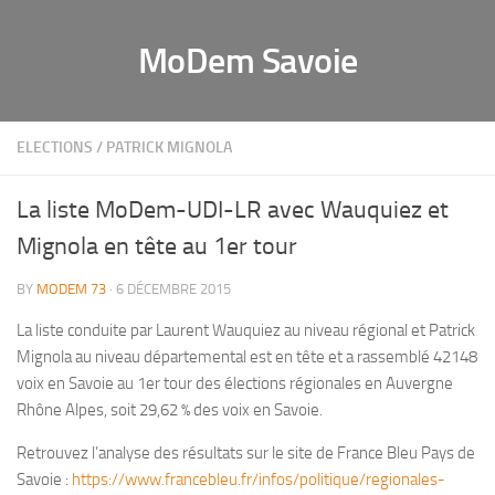
MoDem Savoie
ELECTIONS
/
PATRICK MIGNOLA
La liste MoDem-UDI-LR avec Wauquiez et
Mignola en tête au 1er tour
BY
MODEM 73
· 6 DÉCEMBRE 2015
La liste conduite par Laurent Wauquiez au niveau régional et Patrick
Mignola au niveau départemental est en tête et a rassemblé 42148
voix en Savoie au 1er tour des élections régionales en Auvergne
Rhône Alpes, soit 29,62 % des voix en Savoie.
Retrouvez l’analyse des résultats sur le site de France Bleu Pays de
Savoie :
https://www.francebleu.fr/infos/politique/regionales-