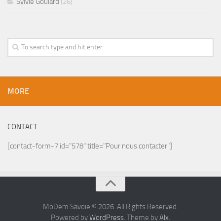
Sylvie Goulard
(26)
MORE
CONTACT
[contact-form-7 id="578" title="Pour nous contacter"]
MoDem Savoie © 2026. All Rights Reserved.
Powered by
WordPress
. Theme by
Alx
.