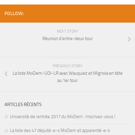
FOLLOW:
NEXT STORY
Réunion d’entre-deux tour
PREVIOUS STORY
La liste MoDem-UDI-LR avec Wauquiez et Mignola en tête
au 1er tour
ARTICLES RÉCENTS
Université de rentrée 2017 du MoDem : Inscrivez-vous !
La liste des 47 député-e-s MoDem et apparenté-e-s