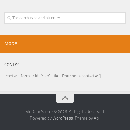
MORE
CONTACT
[contact-form-7 id="578" title="Pour nous contacter"]
MoDem Savoie © 2026. All Rights Reserved.
Powered by
WordPress
. Theme by
Alx
.