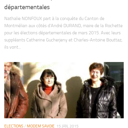
départementales
Nathalie NONFOUX part à la conquête du Canton de
Montmélian aux côtés d’André DURAND, maire de la Rochette
pour les élections départementales de mars 2015. Avec leurs
suppléants Catherine Gucherjeny et Charles-Antoine Bouttaz,
ils vont...
ELECTIONS
/
MODEM SAVOIE
15 JAN, 2015