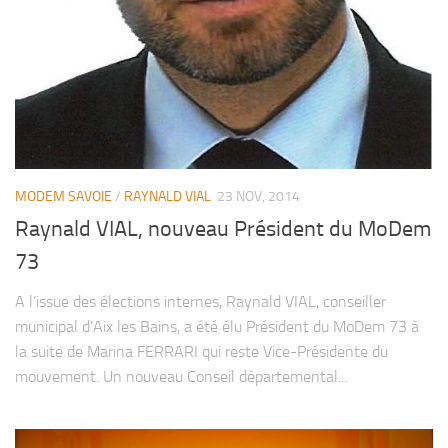
MODEM SAVOIE
/
RAYNALD VIAL
23 NOV, 2014
Raynald VIAL, nouveau Président du MoDem
73
A l’issue des élections internes, Raynald VIAL, conseiller
municipal d’Aix les Bains, a été élu Président du MoDem 73 à
la suite de Marina FERRARI qui reste Vice-Présidente du
mouvement. Un nouveau Conseil départemental...