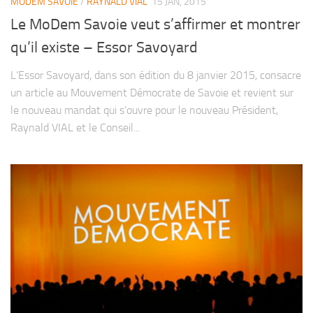
MODEM SAVOIE
/
RAYNALD VIAL
15 JAN, 2015
Le MoDem Savoie veut s’affirmer et montrer
qu’il existe – Essor Savoyard
L’Essor Savoyard, dans son édition du 8 janvier 2015, consacre
un article au Mouvement Démocrate de Savoie et revient sur
le nouveau mandat qui s’ouvre pour le nouveau Président,
Raynald VIAL et le Conseil...