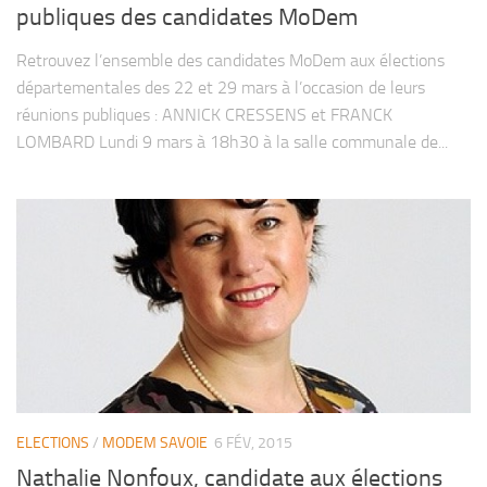
publiques des candidates MoDem
Retrouvez l’ensemble des candidates MoDem aux élections
départementales des 22 et 29 mars à l’occasion de leurs
réunions publiques : ANNICK CRESSENS et FRANCK
LOMBARD Lundi 9 mars à 18h30 à la salle communale de...
ELECTIONS
/
MODEM SAVOIE
6 FÉV, 2015
Nathalie Nonfoux, candidate aux élections