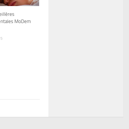
illères
entales MoDem
15