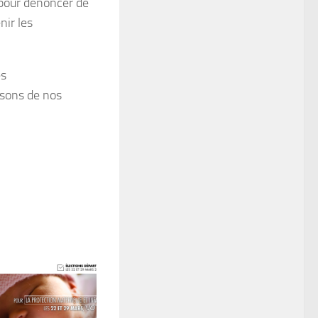
pour dénoncer de
nir les
es
oisons de nos