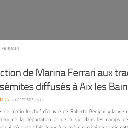
 FERRARI
ction de Marina Ferrari aux tra
sémites diffusés à Aix les Bai
M 73
· 28 OCTOBRE 2012
is ce matin le chef d’œuvre de Roberto Benigni « la vie es
rreur de la déportation et de la vie dans les camps de
on qui m’envahit fait échos à la colère que j’ai ressentie ce