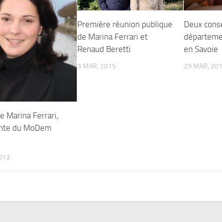
Première réunion publique
Deux conse
de Marina Ferrari et
départem
Renaud Beretti
en Savoie
3 MAR, 2015
29 MAR, 20
e Marina Ferrari,
ente du MoDem
2013