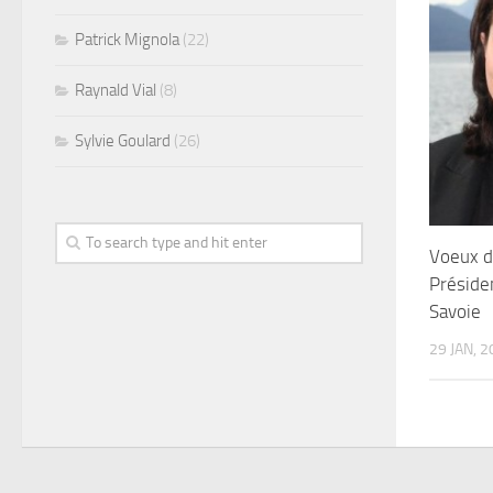
Patrick Mignola
(22)
Raynald Vial
(8)
Sylvie Goulard
(26)
Voeux d
Présid
Savoie
29 JAN, 