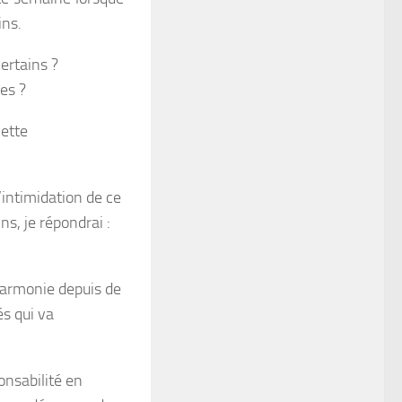
ins.
ertains ?
es ?
cette
l’intimidation de ce
ns, je répondrai :
harmonie depuis de
s qui va
ponsabilité en