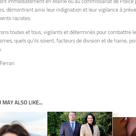
ant immédiatement en Mairie ou au commissariat de Police 
es, démontrant ainsi leur indignation et leur vigilance à préve
ents racistes.
ns toutes et tous, vigilants et déterminés pour combattre l
mes, quels qu’ils soient, facteurs de division et de haine, p
.
Ferrari
 MAY ALSO LIKE...