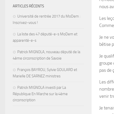
ARTICLES RÉCENTS
nous av
Université de rentrée 2017 du MoDem :
Les leç
Inscrivez-vous !
Comment
La liste des 47 député-e-s MoDem et
Je ne vo
apparenté-e-s
bêtise 
Patrick MIGNOLA, nouveau député de la
Je quali
4ème circonscription de Savoie
groupe q
François BAYROU, Sylvie GOULARD et
pas de 
Marielle DE SARNEZ ministres
Les dif
Patrick MIGNOLA investi par La
nombreu
République En Marche sur la 4ème
venir tr
circonscription
Je tenai