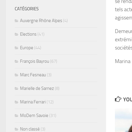
se rend
CATÉGORIES
tels act
agissem
Auvergne Rhône Alpes
(4)
Demeuro
Elections
(41)
extrémis
sociétés
Europe
(44)
Marina 
François Bayrou
(67)
Marc Fesneau
(3)
Marielle de Sarnez
(8)
YOU
Marina Ferrari
(12)
MoDem Savoie
(31)
Non classé
(3)