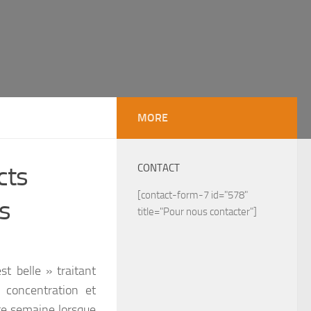
MORE
cts
CONTACT
[contact-form-7 id="578"
ns
title="Pour nous contacter"]
t belle » traitant
 concentration et
tte semaine lorsque