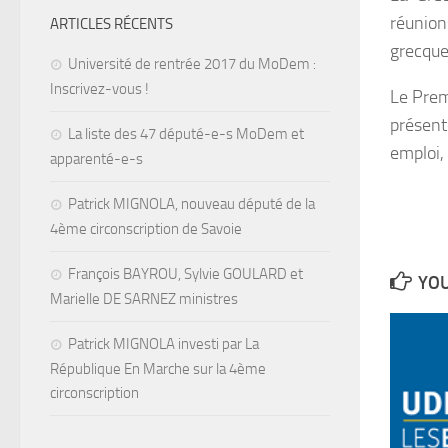
réunion
ARTICLES RÉCENTS
grecque
Université de rentrée 2017 du MoDem :
Inscrivez-vous !
Le Prem
présent
La liste des 47 député-e-s MoDem et
emploi,
apparenté-e-s
Patrick MIGNOLA, nouveau député de la
4ème circonscription de Savoie
François BAYROU, Sylvie GOULARD et
YOU
Marielle DE SARNEZ ministres
Patrick MIGNOLA investi par La
République En Marche sur la 4ème
circonscription