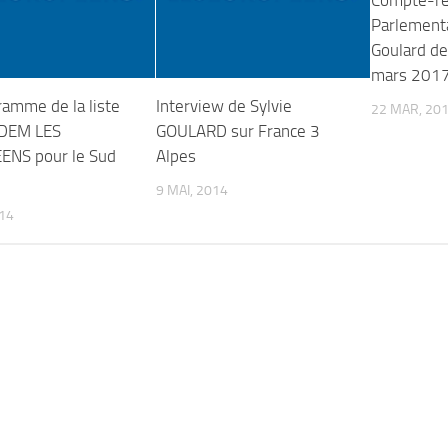
Parlementa
Goulard d
mars 201
ramme de la liste
Interview de Sylvie
22 MAR, 20
DEM LES
GOULARD sur France 3
NS pour le Sud
Alpes
9 MAI, 2014
014