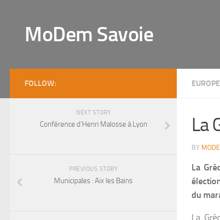
MoDem Savoie
FOLLOW:
EUROPE
NEXT STORY
La 
Conférence d’Henri Malosse à Lyon
BY
MODE
La Grèc
PREVIOUS STORY
électio
Municipales : Aix les Bains
du mar
La Grèc