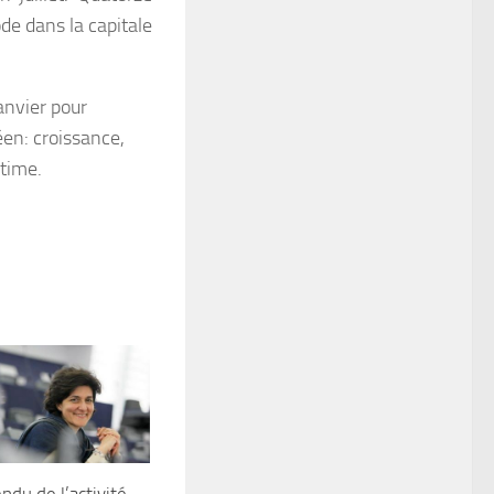
de dans la capitale
anvier pour
éen: croissance,
itime.
du de l’activité