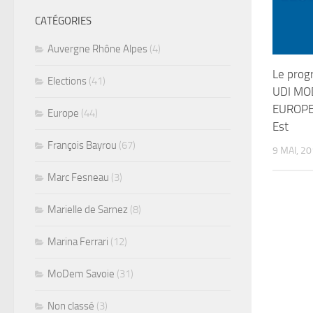
CATÉGORIES
Auvergne Rhône Alpes
(4)
Le prog
Elections
(41)
UDI MO
EUROPEE
Europe
(44)
Est
François Bayrou
(67)
9 MAI, 2
Marc Fesneau
(3)
Marielle de Sarnez
(8)
Marina Ferrari
(12)
MoDem Savoie
(31)
Non classé
(3)