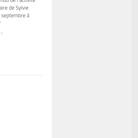
ire de Sylvie
e septembre à
7
17