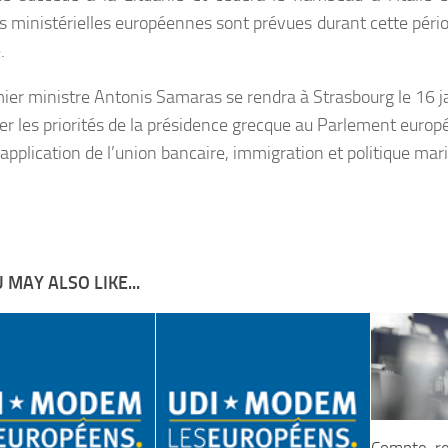
s ministérielles européennes sont prévues durant cette pério
.
ier ministre Antonis Samaras se rendra à Strasbourg le 16 j
er les priorités de la présidence grecque au Parlement europ
 application de l’union bancaire, immigration et politique mar
 MAY ALSO LIKE...
Compte-ren