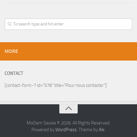
MORE
CONTACT
[contact-form-7 id="578" title="Pour nous contacter"]
MoDem Savoie © 2026. All Rights Reserved.
Powered by
WordPress
. Theme by
Alx
.