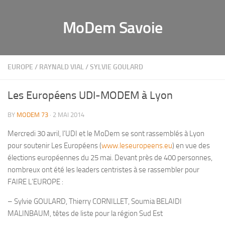
MoDem Savoie
EUROPE
/
RAYNALD VIAL
/
SYLVIE GOULARD
Les Européens UDI-MODEM à Lyon
BY
MODEM 73
· 2 MAI 2014
Mercredi 30 avril, l’UDI et le MoDem se sont rassemblés à Lyon
pour soutenir Les Européens (
www.leseuropeens.eu
) en vue des
élections européennes du 25 mai. Devant près de 400 personnes,
nombreux ont été les leaders centristes à se rassembler pour
FAIRE L’EUROPE :
– Sylvie GOULARD, Thierry CORNILLET, Soumia BELAIDI
MALINBAUM, têtes de liste pour la région Sud Est