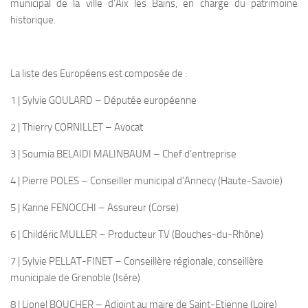
municipal de la ville d’Aix les Bains, en charge du patrimoine
historique.
La liste des Européens est composée de :
1 | Sylvie GOULARD – Députée européenne
2 | Thierry CORNILLET – Avocat
3 | Soumia BELAIDI MALINBAUM – Chef d’entreprise
4 | Pierre POLES – Conseiller municipal d’Annecy (Haute-Savoie)
5 | Karine FENOCCHI – Assureur (Corse)
6 | Childéric MULLER – Producteur TV (Bouches-du-Rhône)
7 | Sylvie PELLAT-FINET – Conseillère régionale, conseillère
municipale de Grenoble (Isère)
8 | Lionel BOUCHER – Adjoint au maire de Saint-Etienne (Loire)