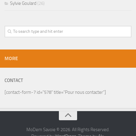
Sylvie Goulard
(26)
MORE
CONTACT
[contact-form-7 id="578" title="Pour nous contacter"]
MoDem Savoie © 2026. All Rights Reserved.