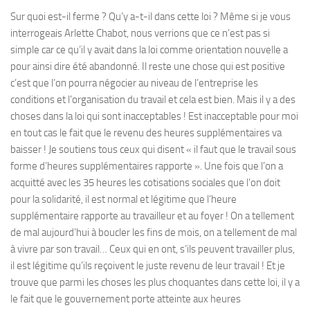
Sur quoi est-il ferme ? Qu’y a-t-il dans cette loi ? Même si je vous
interrogeais Arlette Chabot, nous verrions que ce n’est pas si
simple car ce qu’il y avait dans la loi comme orientation nouvelle a
pour ainsi dire été abandonné. Il reste une chose qui est positive
c’est que l’on pourra négocier au niveau de l’entreprise les
conditions et l’organisation du travail et cela est bien. Mais il y a des
choses dans la loi qui sont inacceptables ! Est inacceptable pour moi
en tout cas le fait que le revenu des heures supplémentaires va
baisser ! Je soutiens tous ceux qui disent « il faut que le travail sous
forme d’heures supplémentaires rapporte ». Une fois que l’on a
acquitté avec les 35 heures les cotisations sociales que l’on doit
pour la solidarité, il est normal et légitime que l’heure
supplémentaire rapporte au travailleur et au foyer ! On a tellement
de mal aujourd’hui à boucler les fins de mois, on a tellement de mal
à vivre par son travail… Ceux qui en ont, s’ils peuvent travailler plus,
il est légitime qu’ils reçoivent le juste revenu de leur travail ! Et je
trouve que parmi les choses les plus choquantes dans cette loi, il y a
le fait que le gouvernement porte atteinte aux heures