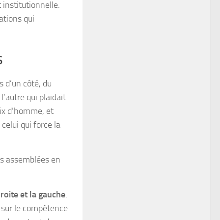
 institutionnelle.
ations qui
s
rs d’un côté, du
’autre qui plaidait
ix d’homme, et
 celui qui force la
rs assemblées en
oite et la gauche
.
é sur le compétence