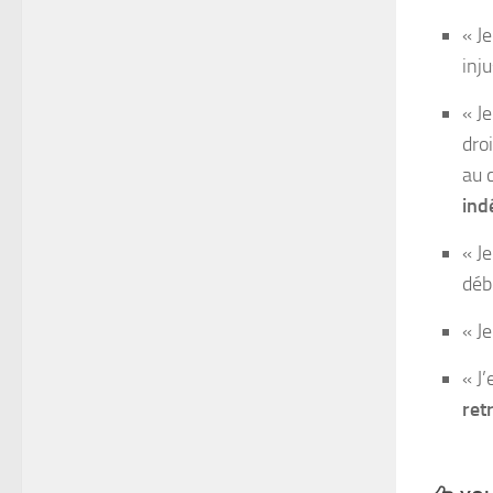
« Je
inj
« J
dro
au 
ind
« J
débo
« J
« J
ret