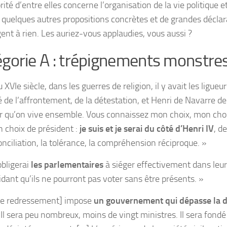
ité d’entre elles concerne l’organisation de la vie politique et
 quelques autres propositions concrètes et de grandes déclar
ent à rien. Les auriez-vous applaudies, vous aussi ?
gorie A : trépignements monstre
 XVIe siècle, dans les guerres de religion, il y avait les ligueu
é de l’affrontement, de la détestation, et Henri de Navarre de l
r qu’on vive ensemble. Vous connaissez mon choix, mon cho
 choix de président :
je suis et je serai du côté d’Henri IV
, de
onciliation, la tolérance, la compréhension réciproque. »
obligerai
les parlementaires
à siéger effectivement dans leu
idant qu’ils ne pourront pas voter sans être présents. »
Le redressement] impose
un gouvernement qui dépasse la dr
 Il sera peu nombreux, moins de vingt ministres. Il sera fond