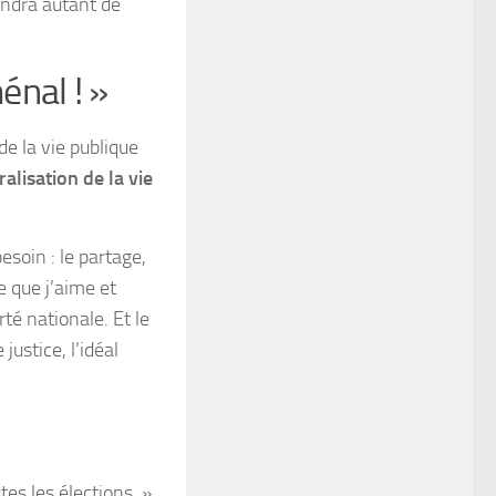
iendra autant de
énal ! »
de la vie publique
lisation de la vie
esoin : le partage,
te que j’aime et
erté nationale. Et le
justice, l’idéal
s les élections. »