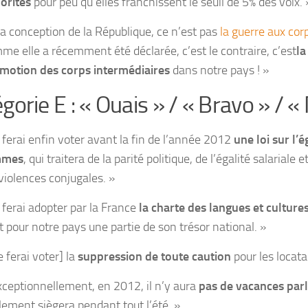
orités
pour peu qu’elles franchissent le seuil de 5% des voix. 
a conception de la République, ce n’est pas
la guerre aux cor
me elle a récemment été déclarée, c’est le contraire, c’est
la
motion des corps intermédiaires
dans notre pays ! »
gorie E : « Ouais » / « Bravo » / «
e ferai enfin voter avant la fin de l’année 2012
une loi sur l
mmes
, qui traitera de la parité politique, de l’égalité salariale e
 violences conjugales. »
e ferai adopter par la France
la charte des langues et culture
t pour notre pays une partie de son trésor national. »
e ferai voter] la
suppression de toute caution
pour les locata
xceptionnellement, en 2012, il n’y aura
pas de vacances par
lement siègera pendant tout l’été. »