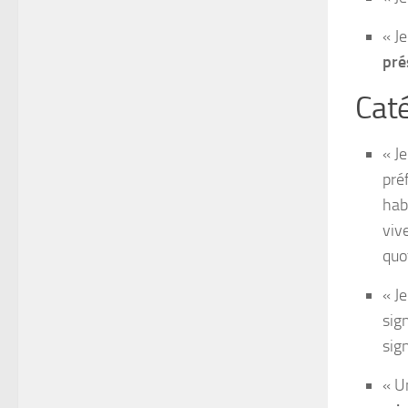
« J
pré
Caté
« J
pré
hab
vive
quo
« Je
sign
sig
« U