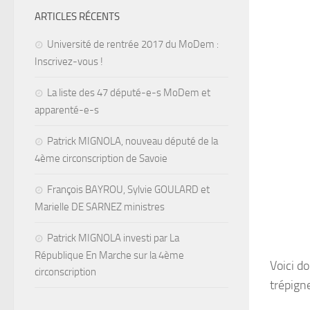
ARTICLES RÉCENTS
Université de rentrée 2017 du MoDem :
Inscrivez-vous !
La liste des 47 député-e-s MoDem et
apparenté-e-s
Patrick MIGNOLA, nouveau député de la
4ème circonscription de Savoie
François BAYROU, Sylvie GOULARD et
Marielle DE SARNEZ ministres
Patrick MIGNOLA investi par La
République En Marche sur la 4ème
Voici d
circonscription
trépign