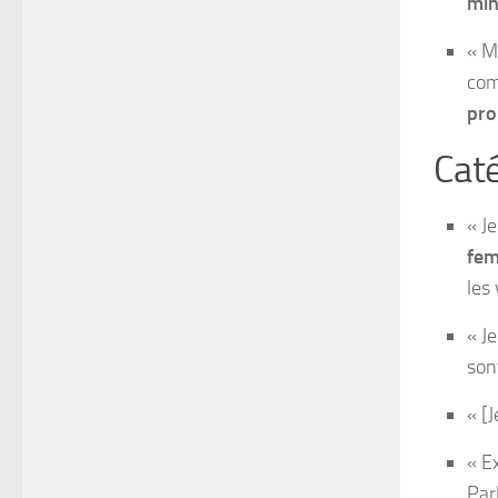
min
« M
com
pro
Caté
« J
fe
les
« J
son
« [J
« E
Par