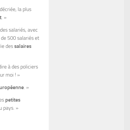
décriée, la plus
t
. »
 des salariés, avec
 de 500 salariés et
lie des
salaires
ire à des policiers
ur moi ! »
européenne
. »
des
petites
u pays. »