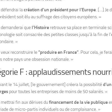
e défendrai la
création d’un président pour l’Europe
. […] Je 
président soit élu au suffrage des citoyens européens. »
e demanderai que
l’Histoire
retrouve sa place en terminale sci
onologie soit consacrée des petites classes jusqu’à la fin de
ondaire. »
e veux reconstruire le
“produire en France”
. Pour cela, je fer
s notre pays une obsession nationale. »
gorie F : applaudissements nourr
vant le 14 juillet, [le gouvernement] créera la possibilité
d’un
rges
pour toutes les entreprises de moins de 50 salariés. »
e mettrai fin aux dérives du
financement de la vie publique
en
iade de micro-partis individuels ou de complaisance. »