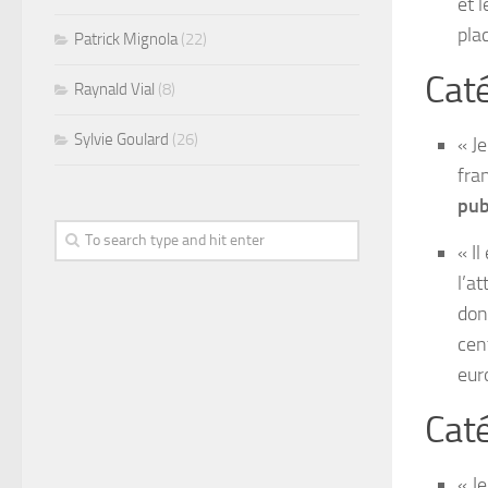
et 
plac
Patrick Mignola
(22)
Caté
Raynald Vial
(8)
Sylvie Goulard
(26)
« J
fran
pub
« Il
l’at
dont
cent
eur
Caté
« J