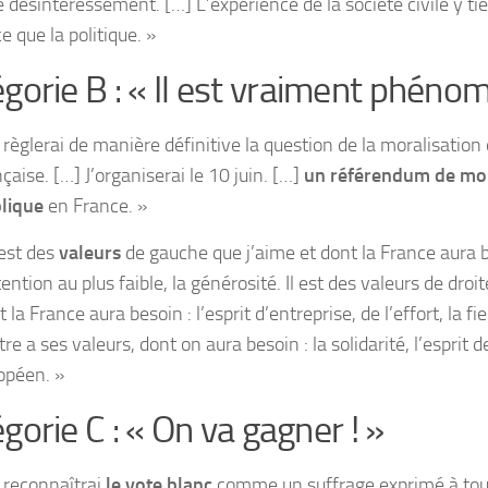
le désintéressement. […] L’expérience de la société civile y t
e que la politique. »
gorie B : « Il est vraiment phénom
e règlerai de manière définitive la question de la moralisation 
çaise. […] J’organiserai le 10 juin. […]
un référendum de mora
lique
en France. »
 est des
valeurs
de gauche que j’aime et dont la France aura b
tention au plus faible, la générosité. Il est des valeurs de droi
 la France aura besoin : l’esprit d’entreprise, de l’effort, la fi
re a ses valeurs, dont on aura besoin : la solidarité, l’esprit de 
opéen. »
gorie C : « On va gagner ! »
e reconnaîtrai
le vote blanc
comme un suffrage exprimé à toute