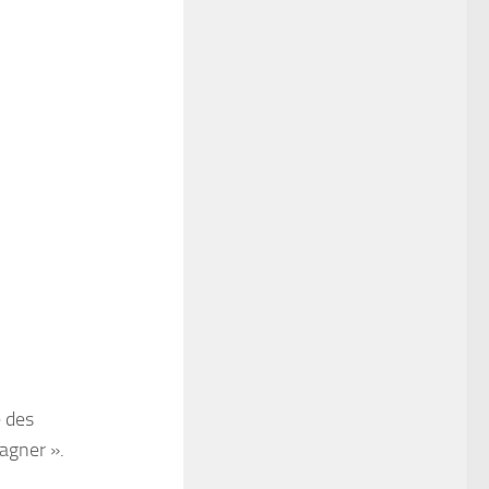
é des
agner ».