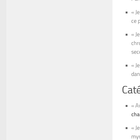
« J
ce 
« J
chr
sec
« J
dan
Caté
« A
cha
« J
myr