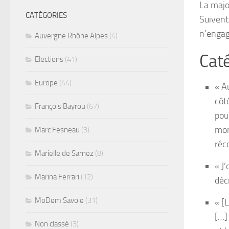
La major
CATÉGORIES
Suivent
n’engag
Auvergne Rhône Alpes
(4)
Caté
Elections
(41)
Europe
(44)
« Au
côt
François Bayrou
(67)
pou
mon
Marc Fesneau
(3)
réc
Marielle de Sarnez
(8)
« J’
Marina Ferrari
(12)
déc
MoDem Savoie
(31)
« [
[…]
Non classé
(3)