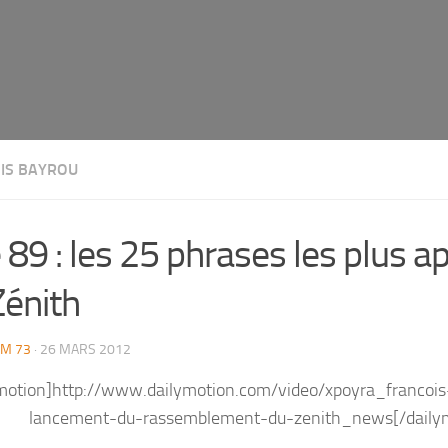
IS BAYROU
 89 : les 25 phrases les plus a
Zénith
M 73
· 26 MARS 2012
ymotion]http://www.dailymotion.com/video/xpoyra_francois
lancement-du-rassemblement-du-zenith_news[/daily