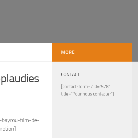
MORE
pplaudies
CONTACT
[contact-form-7 id="578"
title="Pour nous contacter"]
-bayrou-film-de-
motion]