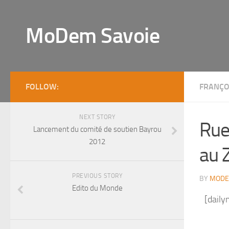
MoDem Savoie
FOLLOW:
FRANÇO
NEXT STORY
Rue
Lancement du comité de soutien Bayrou
2012
au 
PREVIOUS STORY
BY
MODE
Edito du Monde
[dail