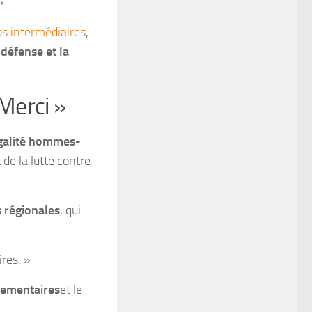
»
ps intermédiaires
,
 défense et la
 Merci »
’égalité hommes-
t de la lutte contre
s régionales
, qui
ires. »
lementaires
et le