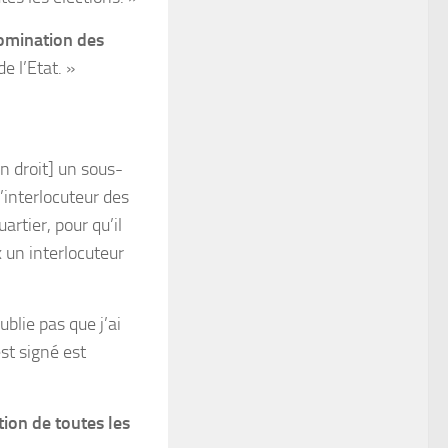
omination des
e l’Etat. »
 droit] un sous-
l’interlocuteur des
artier, pour qu’il
x un interlocuteur
oublie pas que j’ai
est signé est
tion de toutes les